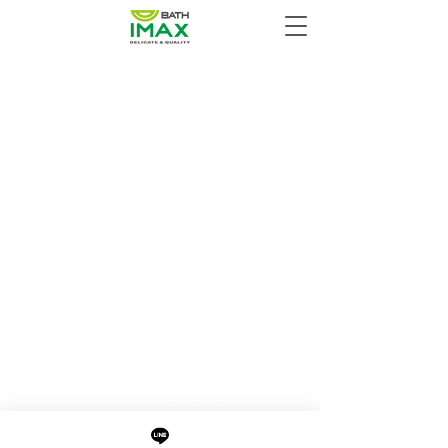
最新消息
現貨專區
品牌介紹
成功案例
產品介紹
關於阜都
IMAXBATH
886-2-2693-2958