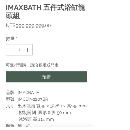
IMAXBATH 五件式浴缸龍
頭組
價
NT$999,999,999.00
格
數量
*
可進行預購，請洽客服或門市
預購
品牌 : IMAXBATH
型號 : IMCDY-2203BR
尺寸 : 出水龍頭 寬49 x 深280 x 高145 mm
控制開關 圓形直徑 50 mm
沐浴頭 高 214 mm
顏色 : 黑 + 紅