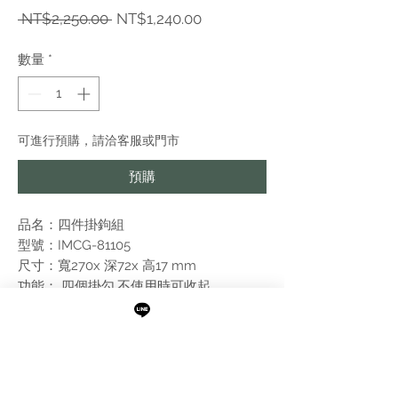
一
促
 NT$2,250.00 
NT$1,240.00
般
銷
價
價
數量
*
格
格
可進行預購，請洽客服或門市
預購
品名：四件掛鉤組
型號：IMCG-81105
尺寸：寬270x 深72x 高17 mm
功能： 四個掛勾,不使用時可收起
表面：鏡面拋光+白色