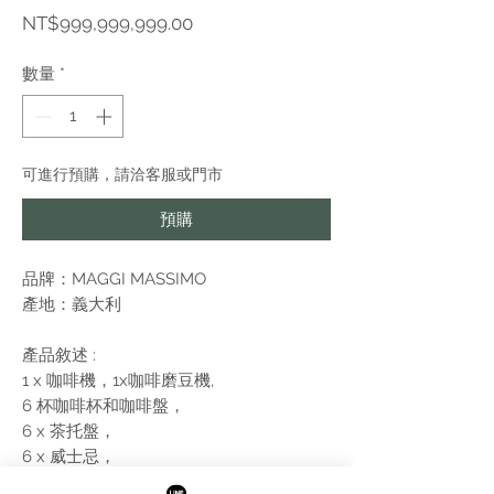
價
NT$999,999,999.00
格
數量
*
可進行預購，請洽客服或門市
預購
品牌：MAGGI MASSIMO
產地：義大利
產品敘述 :
1 x 咖啡機，1x咖啡磨豆機,
6 杯咖啡杯和咖啡盤，
6 x 茶托盤，
6 x 威士忌，
12 x 威士忌酒杯