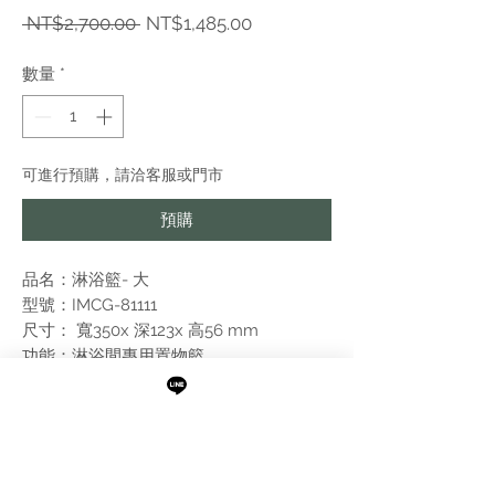
一
促
 NT$2,700.00 
NT$1,485.00
般
銷
價
價
數量
*
格
格
可進行預購，請洽客服或門市
預購
品名：淋浴籃- 大
型號：IMCG-81111
尺寸： 寬350x 深123x 高56 mm
功能：淋浴間專用置物籃
表面：鏡面拋光+白色