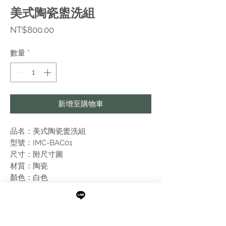
美式陶瓷盥洗組
價
NT$800.00
格
數量
*
新增至購物車
品名：美式陶瓷盥洗組
型號：IMC-BAC01
尺寸：附尺寸圖
材質：陶瓷
顏色：白色
說明：簡約白色的瓷器盥洗配件組 (此產品
不含牙刷、等非瓷器套件)