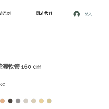
功案例
關於我們
登入
花灑軟管 160 cm
價
.00
格