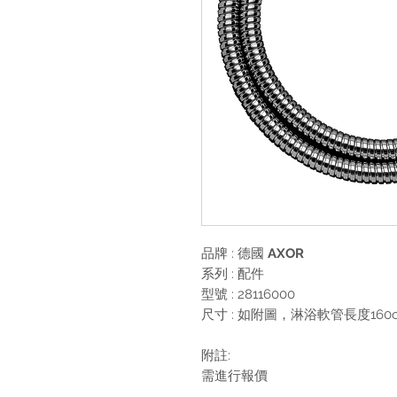
品牌 : 德國
AXOR
系列 :
配件
型號 : 28116000
尺寸 : 如附圖，淋浴軟管長度160
附註:
需進行報價