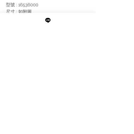
型號 : 16536000
尺寸 : 如附圖
附註:
搭配工程浴缸使用
需進行報價
最新消息
現貨專區
品牌介紹
成功案例
產品介紹
關於阜都
IMAXBATH
886-2-2693-2958
catalano.tw@gmail.com
105台北市松山區民權東路三段189號1樓及B1