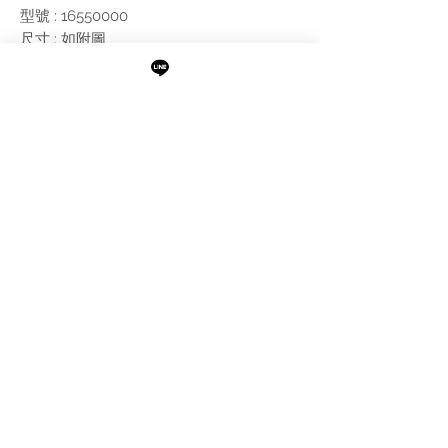
型號 : 16550000
尺寸 : 如附圖
附註:
搭配工程浴缸使用
需進行報價
最新消息
現貨專區
品牌介紹
成功案例
產品介紹
關於阜都
IMAXBATH
886-2-2693-2958
catalano.tw@gmail.com
105台北市松山區民權東路三段189號1樓及B1