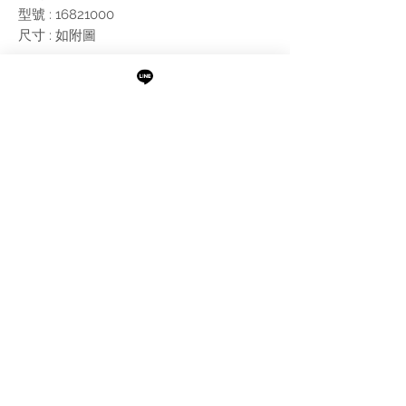
型號 : 16821000
尺寸 : 如附圖
附註:
需搭配預埋軸心使用
需進行報價
最新消息
現貨專區
品牌介紹
成功案例
產品介紹
關於阜都
IMAXBATH
886-2-2693-2958
catalano.tw@gmail.com