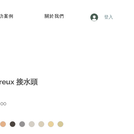
功案例
關於我們
登入
treux 接水頭
價
.00
格