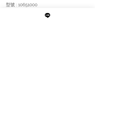
型號 : 10651000
尺寸 : 如附圖，蛇管長度 : 1.25M
附註:
需進行報價
最新消息
現貨專區
品牌介紹
成功案例
產品介紹
關於阜都
IMAXBATH
886-2-2693-2958
catalano.tw@gmail.com
105台北市松山區民權東路三段189號1樓及B1
©Copyright IMAXBATH 2022 All Rights Reserved