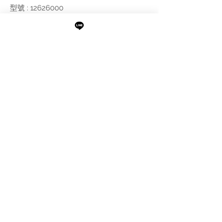
型號 : 12626000
尺寸 : 如附圖
附註:
需進行報價
最新消息
現貨專區
品牌介紹
成功案例
產品介紹
關於阜都
IMAXBATH
886-2-2693-2958
catalano.tw@gmail.com
105台北市松山區民權東路三段189號1樓及B1
©Copyright IMAXBATH 2022 All Rights Reserved