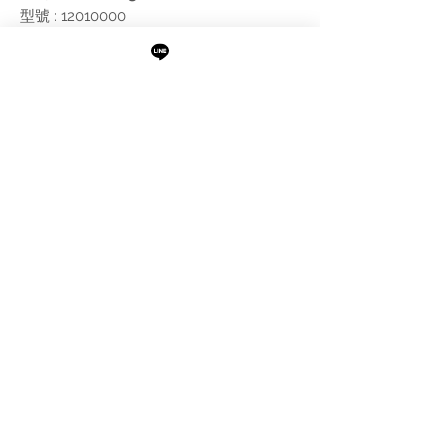
型號 : 12010000
尺寸 : 如附圖，出水高 8.3 CM
附註:
需進行報價
最新消息
現貨專區
品牌介紹
成功案例
產品介紹
關於阜都
IMAXBATH
886-2-2693-2958
catalano.tw@gmail.com
105台北市松山區民權東路三段189號1樓及B1
©Copyright IMAXBATH 2022 All Rights Reserved