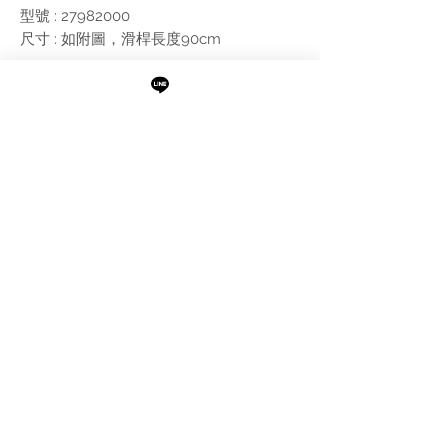
型號 : 27982000
尺寸 : 如附圖，滑桿長度90cm
附註:
含花灑軟管，滑桿。
需進行報價
最新消息
現貨專區
品牌介紹
成功案例
產品介紹
關於阜都
IMAXBATH
886-2-2693-2958
catalano.tw@gmail.com