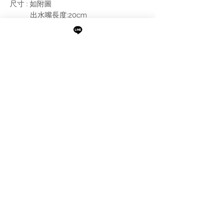
尺寸 : 如附圖
出水嘴⾧度:20cm
附註:
需進行報價
最新消息
現貨專區
品牌介紹
成功案例
產品介紹
關於阜都
IMAXBATH
886-2-2693-2958
catalano.tw@gmail.com
105台北市松山區民權東路三段189號1樓及B1