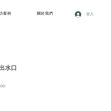
功案例
關於我們
登入
e 出水口
價
.00
格