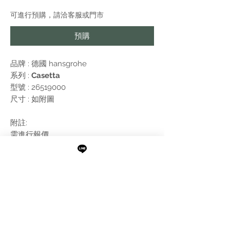
可進行預購，請洽客服或門市
預購
品牌 : 德國
hansgrohe
系列 :
Casetta
型號 : 26519000
尺寸 : 如附圖
附註:
需進行報價
最新消息
現貨專區
品牌介紹
成功案例
產品介紹
關於阜都