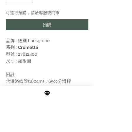
可進行預購，請洽客服或門市
預購
品牌 : 德國
hansgrohe
系列 :
Crometta
型號 : 27812400
尺寸 : 如附圖
附註:
含淋浴軟管(160cm)，65公分滑桿
需進行報價
最新消息
現貨專區
品牌介紹
成功案例