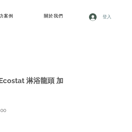
功案例
關於我們
登入
 Ecostat 淋浴龍頭 加
價
.00
格