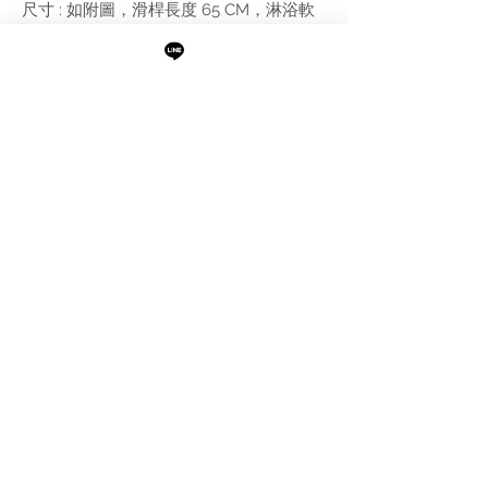
尺寸 : 如附圖，滑桿長度 65 CM，淋浴軟
管長度 160 CM
附註:
需進行報價
最新消息
現貨專區
品牌介紹
成功案例
產品介紹
關於阜都
IMAXBATH
886-2-2693-2958
catalano.tw@gmail.com
105台北市松山區民權東路三段189號1樓及B1
©Copyright IMAXBATH 2022 All Rights Reserved