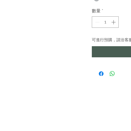
數量
*
可進行預購，請洽客
IMA
貨專區