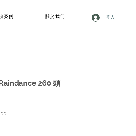
功案例
關於我們
登入
Raindance 260 頭
價
.00
格