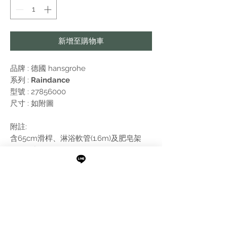
新增至購物車
品牌 : 德國
hansgrohe
系列 :
Raindance
型號 : 27856000
尺寸 : 如附圖
附註:
含65cm滑桿、淋浴軟管(1.6m)及肥皂架
需進行報價
最新消息
現貨專區
品牌介紹
成功案例