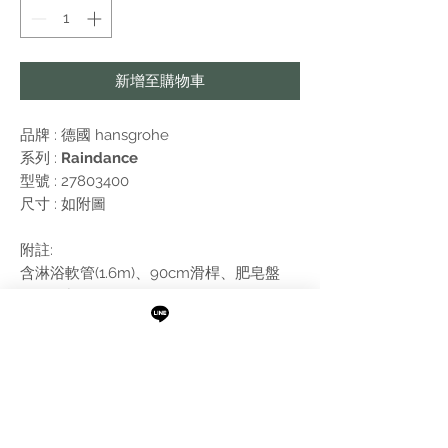
新增至購物車
品牌 : 德國
hansgrohe
系列 :
Raindance
型號 : 27803400
尺寸 : 如附圖
附註:
含淋浴軟管(1.6m)、90cm滑桿、肥皂盤
需進行報價
最新消息
現貨專區
品牌介紹
成功案例