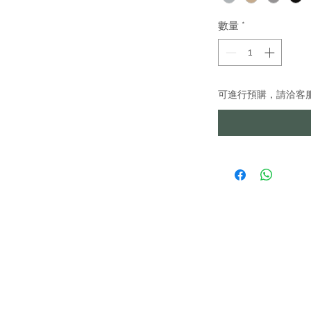
數量
*
可進行預購，請洽客
IMA
貨專區