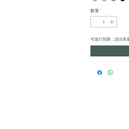
數量
*
可進行預購，請洽客
IMA
貨專區