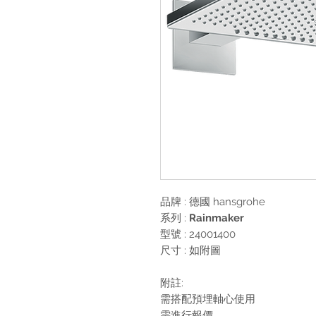
品牌 : 德國
hansgrohe
系列 :
Rainmaker
型號 : 24001400
尺寸 : 如附圖
附註:
需搭配預埋軸心使用
需進行報價