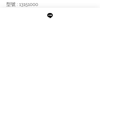
型號 : 13151000
尺寸 : 如附圖
附註:
需進行報價
最新消息
現貨專區
品牌介紹
成功案例
產品介紹
關於阜都
IMAXBATH
886-2-2693-2958
catalano.tw@gmail.com
105台北市松山區民權東路三段189號1樓及B1
©Copyright IMAXBATH 2022 All Rights Reserved