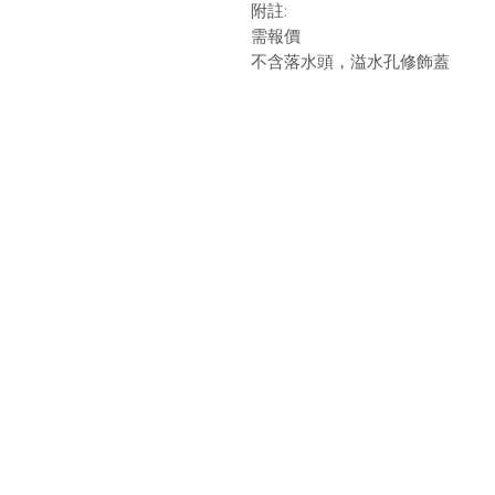
附註:
需報價
不含落水頭，溢水孔修飾蓋
最新消息
現
品牌介紹
成
產品介紹
關