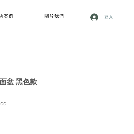
功案例
關於我們
登入
60 面盆 黑色款
價
.00
格