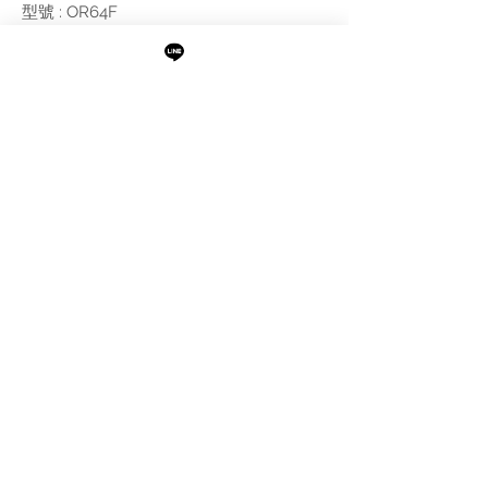
型號 : OR64F
尺寸 : 35 x 62 CM
附註:
需進行報價
最新消息
現貨專區
品牌介紹
成功案例
產品介紹
關於阜都
IMAXBATH
886-2-2693-2958
catalano.tw@gmail.com
105台北市松山區民權東路三段189號1樓及B1
©Copyright IMAXBATH 2022 All Rights Reserved