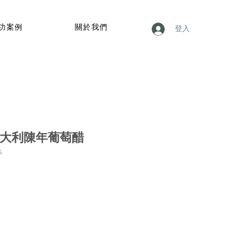
功案例
關於我們
登入
 義大利陳年葡萄醋
G