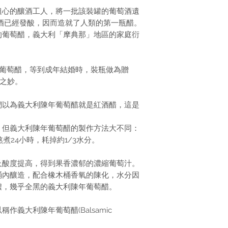
粗心的釀酒工人，將一批該裝罐的葡萄酒遺
酒已經發酸，因而造就了人類的第一瓶醋。
的葡萄醋，義大利「摩典那」地區的家庭衍
製葡萄醋，等到成年結婚時，裝瓶做為贈
工之妙。
們以為義大利陳年葡萄醋就是紅酒醋，這是
，但義大利陳年葡萄醋的製作方法大不同：
煮24小時，耗掉約1/3水分。
及酸度提高，得到果香濃郁的濃縮葡萄汁。
桶內釀造，配合橡木桶香氧的陳化，水分因
濃，幾乎全黑的義大利陳年葡萄醋。
義大利陳年葡萄醋(Balsamic