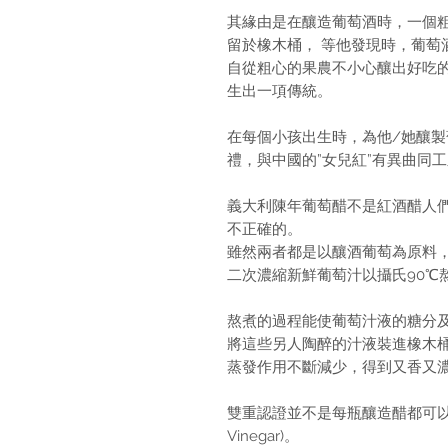
其緣由是在釀造葡萄酒時，一個
留於橡木桶， 等他發現時，葡萄
自從粗心的果農不小心釀出好吃
生出一項傳統。
在每個小孩出生時，為他/她釀
禮，與中國的”女兒紅”有異曲同
義大利陳年葡萄醋不是紅酒醋人
不正確的。
雖然兩者都是以釀酒葡萄為原料
二次濃縮新鮮葡萄汁以攝氏90℃熬
熬煮的過程能使葡萄汁液的糖分
將這些另人陶醉的汁液裝進橡木
蒸發作用不斷減少，得到又香又
雙重認證並不是每瓶釀造醋都可以稱作
Vinegar)。