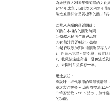
為維護義大利陳年葡萄醋的文化
1979年成立，因此義大利陳年
製造並且符合品質標準的醋才能
巴薩米克醋的品質關鍵：
(1)醋在木桶內的釀造時間
(2)釀醋木桶的年份與品質
(3)葡萄汁品質(純汁/濃縮)
(4)是否以添加劑加速釀造保存方
1、巴薩米克醋不需冷藏，放置陰
2、收藏請遠離高溫，避免溫差及
3、未開封常溫保存十年。
用途廣泛：
※調味～取代家用的烏醋或清醋
※調製沙拉醬～以醋:橄欖油(1:2
※蜂蜜醋飲～1:8 //醋:水，
的功能。