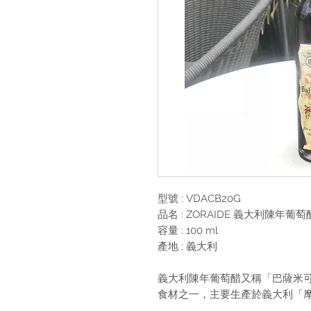
型號
: VDACB20G
品名
: ZORAIDE
義大利陳年葡萄
容量
: 100 ml
產地
:
義大利
義大利陳年葡萄醋又稱「巴薩米可醋」(B
食材之一，主要生產於義大利「摩典