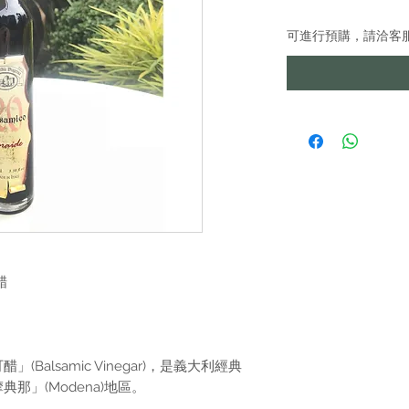
可進行預購，請洽客
醋
alsamic Vinegar)，是義大利經典
那」(Modena)地區。