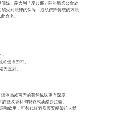
與傳統，義大利「摩典那」陳年醋業公會於
葡萄醋受到法律的保障，必須依照傳統的方法
以此命名。
式：
涼乾燥處即可。
陽光直射。
，讓湯品或蒸煮的菜餚風味更有深度。
)+少許鹽及香料調製義式油醋沙拉醬。
加蜂蜜調和飲用，可替代紅酒及優質醋帶給人體