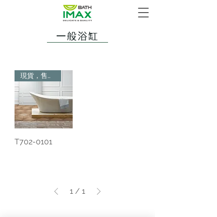
一般浴缸
現貨，售完為止
T702-0101
1
/
1