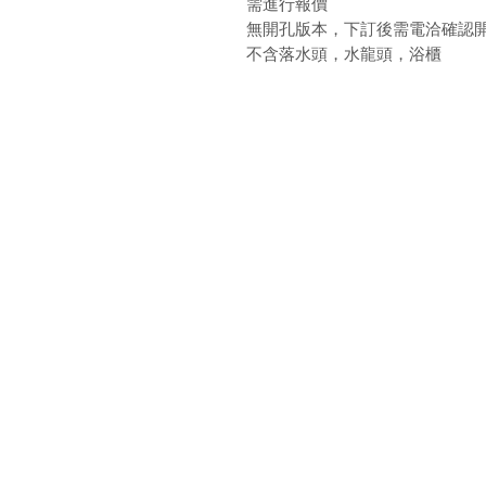
需進行報價
無開孔版本，下訂後需電洽確認
不含落水頭，水龍頭，浴櫃
最新消息
現
品牌介紹
成
產品介紹
關