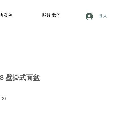
功案例
關於我們
登入
x48 壁掛式面盆
價
.00
格