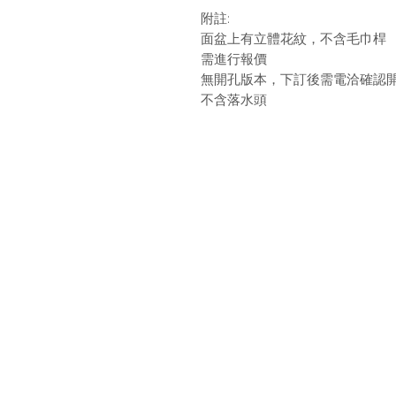
附註:
面盆上有立體花紋，不含毛巾桿
需進行報價
無開孔版本，下訂後需電洽確認
不含落水頭
最新消息
現
品牌介紹
成
產品介紹
關