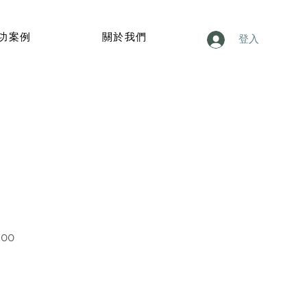
功案例
關於我們
登入
價
.00
格