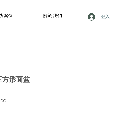
功案例
關於我們
登入
7 正方形面盆
價
.00
格