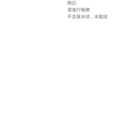
附註:
需進行報價
不含落水頭，水龍頭
最新消息
現
品牌介紹
成
產品介紹
關