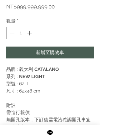
價
NT$999,999,999.00
格
數量
*
新增至購物車
品牌 : 義大利
CATALANO
系列 :
NEW LIGHT
型號 : 62LI
尺寸 : 62x48 cm
附註:
需進行報價
無開孔版本，下訂後需電洽確認開孔事宜
不含落水頭
系列 : NEW LIGHT