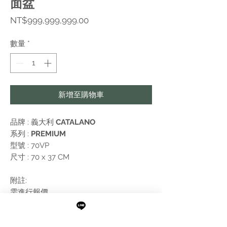
面盆
價
NT$999,999,999.00
格
數量
*
新增至購物車
品牌 : 義大利
CATALANO
系列 :
PREMIUM
型號 : 70VP
尺寸 : 70 x 37 CM
附註:
需進行報價
無開孔版本，下訂後需電洽確認開孔事宜
不含落水頭，水龍頭，毛巾桿，排水管