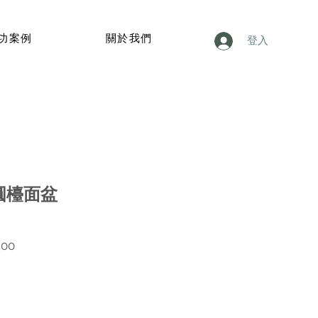
功案例
關於我們
登入
橢圓檯面盆
價
.00
格