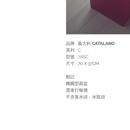
品牌 : 義大利
CATALANO
系列 : C
型號 : 7ASC
尺寸 : 70 X 37CM
附註:
橢圓型面盆
需進行報價
不含落水頭，水龍頭