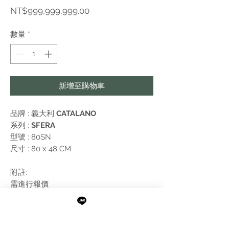
價
NT$999,999,999.00
格
數量
*
新增至購物車
品牌 : 義大利
CATALANO
系列 :
SFERA
型號 : 80SN
尺寸 : 80 x 48 CM
附註:
需進行報價
無開孔版本，下訂後需電洽確認開孔事宜
不含落水頭，水龍頭