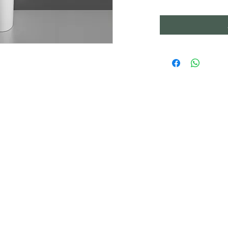
IMA
貨專區
功案例
886-2-26
於阜都