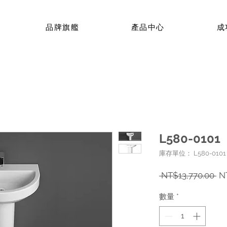
品牌旗艦
產品中心
成
L580-0101
庫存單位： L580-0101
一
 NT$13,770.00 
N
般
數量
*
價
格