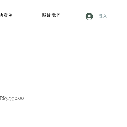
功案例
關於我們
登入
促
T$3,990.00
銷
價
格