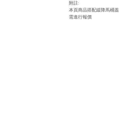
附註:
本頁商品搭配緩降馬桶蓋
需進行報價
最新消息
現
品牌介紹
成
產品介紹
關