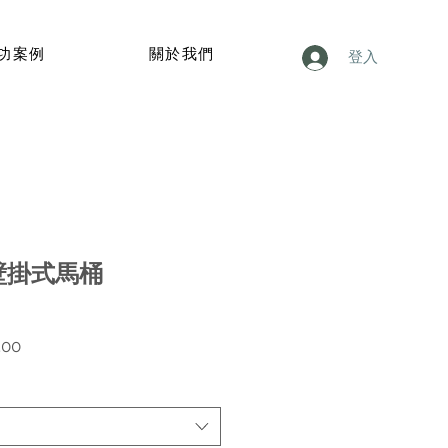
功案例
關於我們
登入
5 壁掛式馬桶
價
.00
格